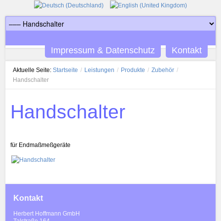
Impressum & Datenschutz
Kontakt
Aktuelle Seite:
Startseite
/
Leistungen
/
Produkte
/
Zubehör
/
Handschalter
Handschalter
für Endmaßmeßgeräte
Kontakt
Herbert Hoffmann GmbH
Talstraße 164